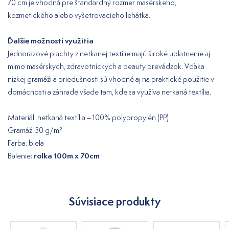
70 cm je vhodná pre štandardný rozmer masérskeho,
kozmetického alebo vyšetrovacieho lehátka.
Ďalšie možnosti využitia
Jednorazové plachty z netkanej textílie majú široké uplatnenie aj
mimo masérskych, zdravotníckych a beauty prevádzok. Vďaka
nízkej gramáži a priedušnosti sú vhodné aj na praktické použitie v
domácnosti a záhrade všade tam, kde sa využíva netkaná textília.
Materiál: netkaná textília – 100% polypropylén (PP)
Gramáž: 30 g/m²
Farba: biela
rolka 100m x 70cm
Balenie:
Súvisiace produkty