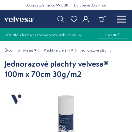
Doprava zdarma od 99 EUR
Doručenie do 24 hod
NOVINKY! Chcete vedieť, čo nového sme pridali do ponuky?
POZRIEŤ
Úvod
Masáž
Plachty a uteráky
Jednorazové plachty
Jednorazové plachty velvesa®
100m x 70cm 30g/m2