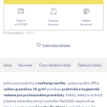
Doprava
Expresné
Vrátenie
od 2,19 EUR
doručenie
bez starostí
Kód produktu:
740331
Pridať medzi obľúbené
produkty
Recenzie
Často kladené otázky
Ďalšie produkty
z netkanej textílie
s
Jednorazové plachty
- polypropylénu (PP)
vyššou gramážou 30 g/m²
praktické a hygienické
ponúkajú
riešenie pre profesionálne prevádzky.
Hebký, mäkký a na dotyk
príjemný materiál je jemný k pokožke. Nedráždi, nespôsobuje
vysoké pohodlie klienta
alergie a zaisťuje
pri každom použití.