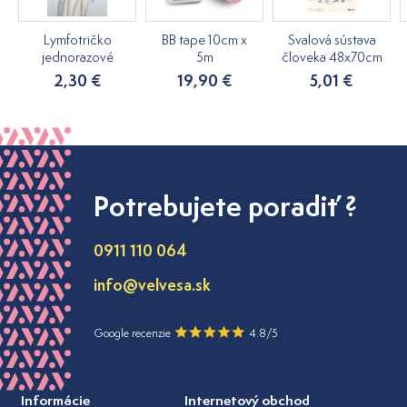
Lymfotričko
BB tape 10cm x
Svalová sústava
jednorazové
5m
človeka 48x70cm
2,30 €
19,90 €
5,01 €
Potrebujete poradiť ?
0911 110 064
info@velvesa.sk
Google recenzie
4.8/5
Informácie
Internetový obchod