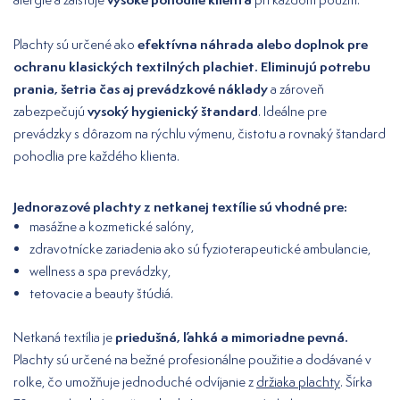
efektívna náhrada alebo doplnok pre
Plachty sú určené ako
ochranu klasických textilných plachiet. Eliminujú potrebu
prania, šetria čas aj prevádzkové náklady
a zároveň
vysoký hygienický štandard
zabezpečujú
. Ideálne pre
prevádzky s dôrazom na rýchlu výmenu, čistotu a rovnaký štandard
pohodlia pre každého klienta.
Jednorazové plachty z netkanej textílie sú vhodné pre:
masážne a kozmetické salóny,
zdravotnícke zariadenia ako sú fyzioterapeutické ambulancie,
wellness a spa prevádzky,
tetovacie a beauty štúdiá.
priedušná, ľahká a mimoriadne pevná.
Netkaná textília je
Plachty sú určené na bežné profesionálne použitie a dodávané v
rolke, čo umožňuje jednoduché odvíjanie z
držiaka plachty
. Šírka