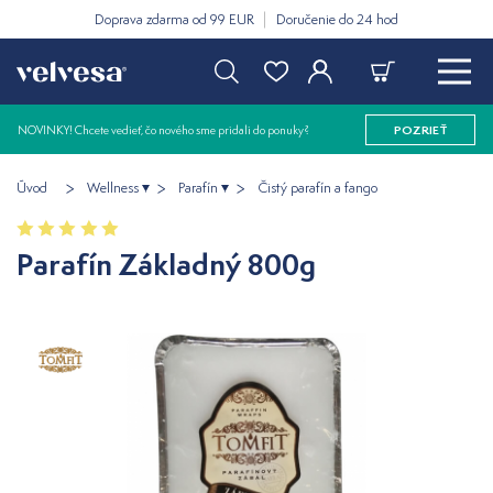
Doprava zdarma od 99 EUR
Doručenie do 24 hod
NOVINKY! Chcete vedieť, čo nového sme pridali do ponuky?
POZRIEŤ
Úvod
Wellness
Parafín
Čistý parafín a fango
Parafín Základný 800g