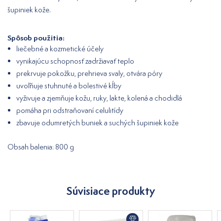
šupiniek kože.
Spôsob použitia:
liečebné a kozmetické účely
vynikajúcu schopnosť zadržiavať teplo
prekrvuje pokožku, prehrieva svaly, otvára póry
uvoľňuje stuhnuté a bolestivé kĺby
vyživuje a zjemňuje kožu, ruky, lakte, kolená a chodidlá
pomáha pri odstraňovaní celulitídy
zbavuje odumretých buniek a suchých šupiniek kože
Obsah balenia: 800 g
Súvisiace produkty