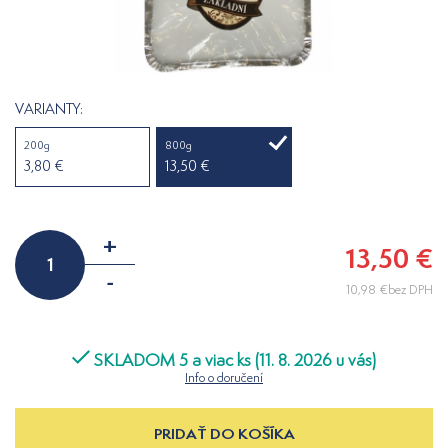
VARIANTY:
200g
800g
3,80 €
13,50 €
+
13,50 €
-
10,98 €bez DPH
SKLADOM 5 a viac ks (11. 8. 2026 u vás)
Info o doručení
PRIDAŤ DO KOŠÍKA