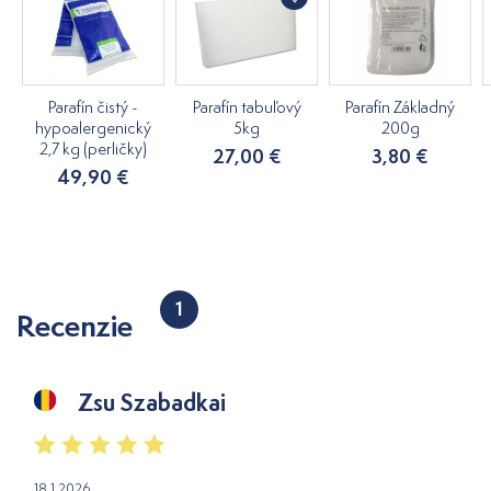
Parafín čistý -
Parafín tabuľový
Parafín Základný
hypoalergenický
5kg
200g
2,7 kg (perličky)
27,00 €
3,80 €
49,90 €
1
Recenzie
Zsu Szabadkai
18.1.2026