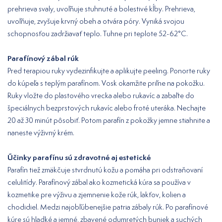
prehrieva svaly, uvoľňuje stuhnuté a bolestivé kĺby. Prehrieva,
uvoľňuje, zvyšuje krvný obeh a otvára póry. Vyniká svojou
schopnosťou zadržiavať teplo. Tuhne pri teplote 52-62°C.
Parafínový zábal rúk
Pred terapiou ruky vydezinfikujte a aplikujte peeling. Ponorte ruky
do kúpeľa s teplým parafínom. Vosk okamžite priľne na pokožku.
Ruky vložte do plastového vrecka alebo rukavíc a zabaľte do
špeciálnych bezprstových rukavíc alebo froté uteráka. Nechajte
20 až 30 minút pôsobiť. Potom parafín z pokožky jemne stiahnite a
naneste výživný krém.
Účinky parafínu sú zdravotné aj estetické
Parafín tiež zmäkčuje stvrdnutú kožu a pomáha pri odstraňovaní
celulitídy. Parafínový zábal ako kozmetická kúra sa používa v
kozmetike pre výživu a zjemnenie kože rúk, lakťov, kolien a
chodidiel. Medzi najobľúbenejšie patria zábaly rúk. Po parafínové
kúre sú hladké a jemné, zbavené odumretých buniek a suchých