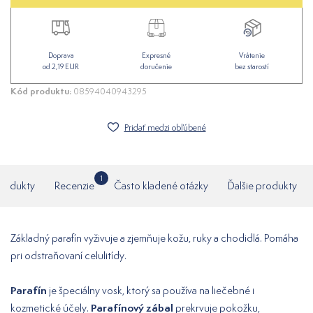
Doprava
Expresné
Vrátenie
od 2,19 EUR
doručenie
bez starostí
Kód produktu:
08594040943295
Pridať medzi obľúbené
1
produkty
Recenzie
Často kladené otázky
Ďalšie produkty
Základný parafín vyživuje a zjemňuje kožu, ruky a chodidlá. Pomáha
pri odstraňovaní celulitídy.
Parafín
je špeciálny vosk, ktorý sa používa na liečebné i
Parafínový zábal
kozmetické účely.
prekrvuje pokožku,