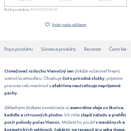
Kód produktu:
8594031326939
Pridať medzi obľúbené
Popis produktu
Súvisiace produkty
Recenzie
Často klade
Osviežovač vzduchu Vianočný sen
dokáže vyčarovať hrejivú
čisto prírodné zložky
sviatočnú atmosféru. Obsahuje
, príjemne
efektívne neutralizuje nepríjemné
prevonia celú miestnosť a
pachy.
esenciálne oleje zo škorice,
Základnými zložkami osviežovača sú
kadidla a citrusových plodov.
zlepší náladu a prehĺbi
Ich vôňa
pocit pohody počas Vianoc.
v masážnych a
Môžete ho použiť
kozmetických salónoch, čakárni, na recepcii aj u seba doma.