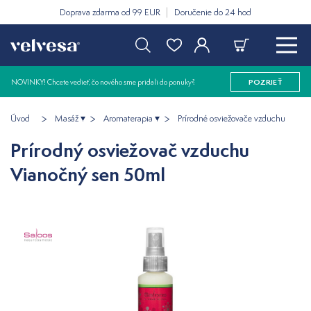
Doprava zdarma od 99 EUR
Doručenie do 24 hod
NOVINKY! Chcete vedieť, čo nového sme pridali do ponuky?
POZRIEŤ
Úvod
Masáž
Aromaterapia
Prírodné osviežovače vzduchu
Prírodný osviežovač vzduchu
Vianočný sen 50ml