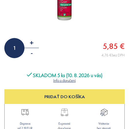
+
5,85 €
-
4,76 €bez DPH
SKLADOM 5 ks (10. 8. 2026 u vás)
Info o doručení
PRIDAŤ DO KOŠÍKA
Doprava
Expresné
Vrátenie
od 2,19 EUR
doručenie
bez starostí