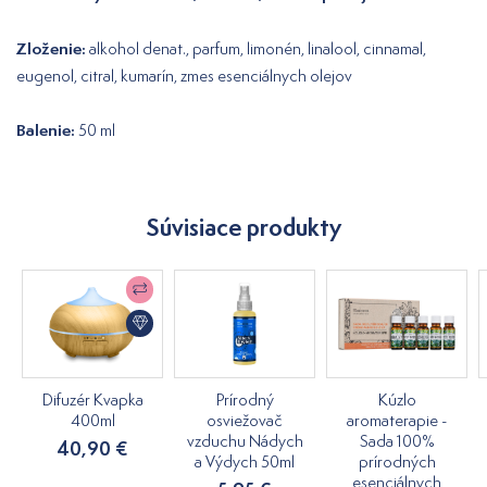
Zloženie:
alkohol denat., parfum, limonén, linalool, cinnamal,
eugenol, citral, kumarín, zmes esenciálnych olejov
Balenie:
50 ml
Súvisiace produkty
Difuzér Kvapka
Prírodný
Kúzlo
400ml
osviežovač
aromaterapie -
vzduchu Nádych
Sada 100%
40,90 €
a Výdych 50ml
prírodných
esenciálnych