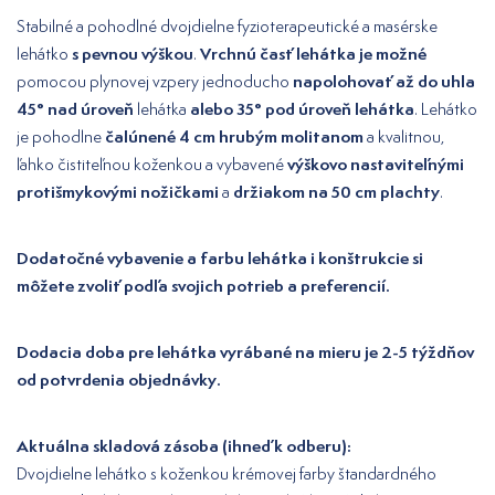
Stabilné a pohodlné dvojdielne fyzioterapeutické a masérske
s pevnou výškou
Vrchnú časť lehátka je možné
lehátko
.
napolohovať až do uhla
pomocou plynovej vzpery jednoducho
45° nad úroveň
alebo 35° pod úroveň lehátka
lehátka
. Lehátko
čalúnené 4 cm hrubým molitanom
je pohodlne
a kvalitnou,
výškovo nastaviteľnými
ľahko čistiteľnou koženkou a vybavené
protišmykovými nožičkami
držiakom na 50 cm plachty
a
.
Dodatočné vybavenie a farbu lehátka i konštrukcie si
môžete zvoliť podľa svojich potrieb a preferencií.
Dodacia doba pre lehátka vyrábané na mieru je 2-5 týždňov
od potvrdenia objednávky.
Aktuálna skladová zásoba (ihneď k odberu):
Dvojdielne lehátko s koženkou krémovej farby štandardného