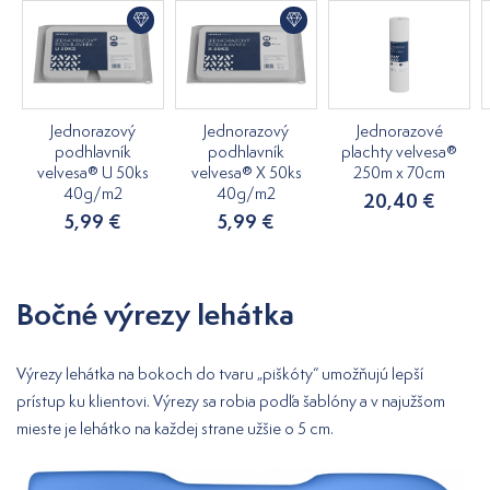
Jednorazový
Jednorazový
Jednorazové
podhlavník
podhlavník
plachty velvesa®
velvesa® U 50ks
velvesa® X 50ks
250m x 70cm
40g/m2
40g/m2
20,40 €
5,99 €
5,99 €
Bočné výrezy lehátka
Výrezy lehátka na bokoch do tvaru „piškóty“ umožňujú lepší
prístup ku klientovi. Výrezy sa robia podľa šablóny a v najužšom
mieste je lehátko na každej strane užšie o 5 cm.