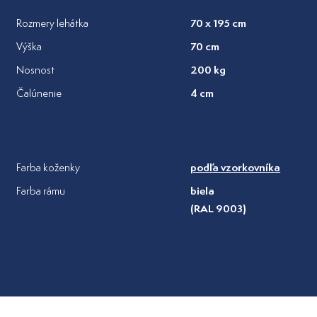
70 x 195 cm
Rozmery lehátka
70 cm
Výška
200 kg
Nosnost
4 cm
Čalúnenie
podľa vzorkovníka
Farba koženky
biela
Farba rámu
(RAL 9003)