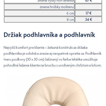
zmena výšky nôh lehátka
67 €
zmena hrúbky molitanu
6 cm
17 €
8 cm
34 €
Držiak podhlavníka a podhlavník
Najvyšší komfort pre klienta – železná konštrukcia držiaka
podhlavníka je odolná a znesie aj neopatrné opretie sa. Podhlavník
tvaru podkovy (30 x 30 cm) čalúnený vo farbe lehátka umožňuje
pohodlné ležanie klienta na bruchu s uvoľneným chrbtom a krkom.