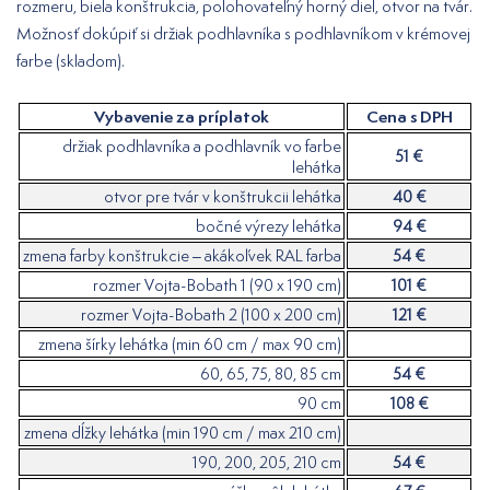
rozmeru, biela konštrukcia, polohovateľný horný diel, otvor na tvár.
Možnosť dokúpiť si držiak podhlavníka s podhlavníkom v krémovej
farbe (skladom).
Vybavenie za príplatok
Cena s DPH
držiak podhlavníka a podhlavník vo farbe
51 €
lehátka
otvor pre tvár v konštrukcii lehátka
40 €
bočné výrezy lehátka
94 €
zmena farby konštrukcie – akákoľvek RAL farba
54 €
rozmer Vojta-Bobath 1 (90 x 190 cm)
101 €
rozmer Vojta-Bobath 2 (100 x 200 cm)
121 €
zmena šírky lehátka (min 60 cm / max 90 cm)
60, 65, 75, 80, 85 cm
54 €
90 cm
108 €
zmena dĺžky lehátka (min 190 cm / max 210 cm)
190, 200, 205, 210 cm
54 €