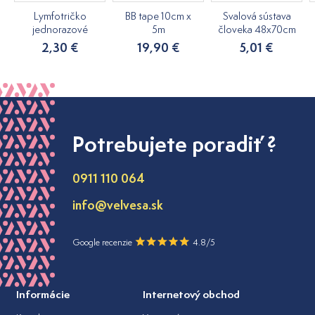
Lymfotričko
BB tape 10cm x
Svalová sústava
jednorazové
5m
človeka 48x70cm
2,30 €
19,90 €
5,01 €
Potrebujete poradiť ?
0911 110 064
info@velvesa.sk
Google recenzie
4.8/5
Informácie
Internetový obchod