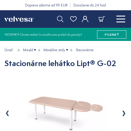
Doprava zdarma od 99 EUR
Doručenie do 24 hod
NOVINKY! Chcete vedieť, čo nového sme pridali do ponuky?
POZRIEŤ
Úvod
Masáž
Masážne stoly
Stacionárne
Stacionárne lehátko Lipt® G-02