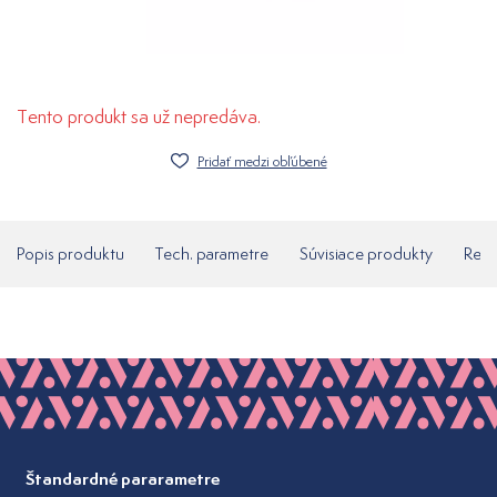
Tento produkt sa už nepredáva.
Pridať medzi obľúbené
Popis produktu
Tech. parametre
Súvisiace produkty
Rece
Štandardné pararametre