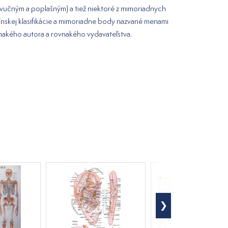
vučným a poplašným) a tiež niektoré z mimoriadnych
skej klasifikácie a mimoriadne body nazvané menami
nakého autora a rovnakého vydavateľstva.