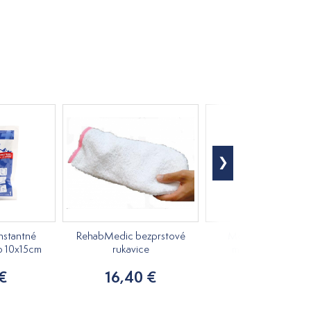
nstantné
RehabMedic bezprstové
Medovkový rastlin
o 10x15cm
rukavice
masážny olej 250m
 €
16,40 €
7,20 €