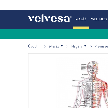
MASÁŽ
WELLNESS
Úvod
Masáž
Plagáty
Pre masé