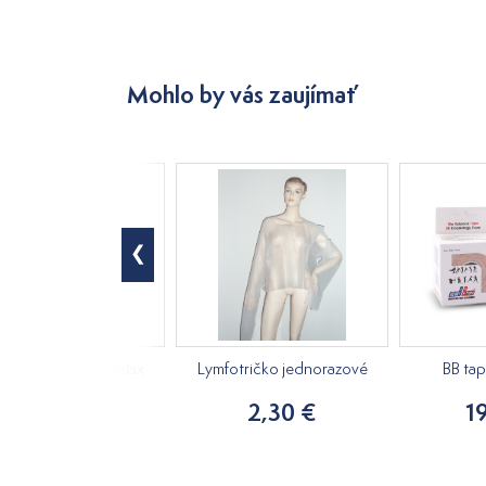
Mohlo by vás zaujímať
ový masážny olej Relax
Lymfotričko jednorazové
BB ta
250ml
2,30 €
1
15,20 €