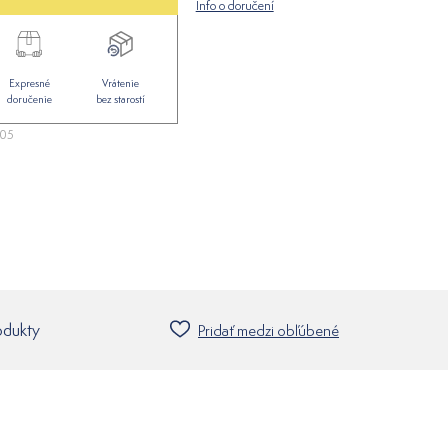
Info o doručení
Expresné
Vrátenie
doručenie
bez starostí
05
odukty
Pridať medzi obľúbené