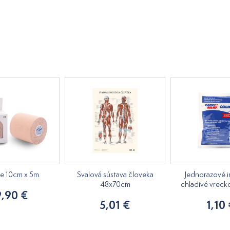
pe 10cm x 5m
Svalová sústava človeka
Jednorazové i
48x70cm
chladivé vreck
9,90 €
5,01 €
1,10