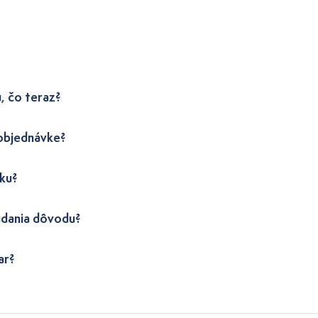
, čo teraz?
 objednávke?
ku?
udania dôvodu?
ar?