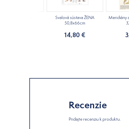
Flossing 48x70cm
Svalová sústava ŽENA
Meridiány 
50,8x66cm
3
12,50 €
14,80 €
3
Recenzie
Pridajte recenziu k produktu.