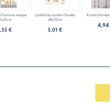
a Dornova terapia
Lymfatický systém človeka
Kostra človek
2x47cm
48x70cm
4,94
,35 €
5,01 €