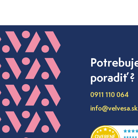
Potrebuj
poradiť ?
0911 110 064
info@velvesa.sk