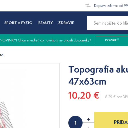
Doprava zdarma od 9
ŠPORT A FYZIO
BEAUTY
ZDRAVIE
NOVINKY! Chcete vedieť, čo nového sme pridali do ponuky?
POZRIEŤ
ra
Topografia aku
47x63cm
10,20 €
8,29 €
bez DP
+
PRIDA
-