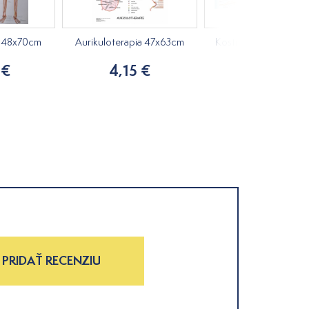
a 48x70cm
Aurikuloterapia 47x63cm
Kostra a svalstvo člov
brožúra
 €
4,15 €
3,20 €
PRIDAŤ RECENZIU