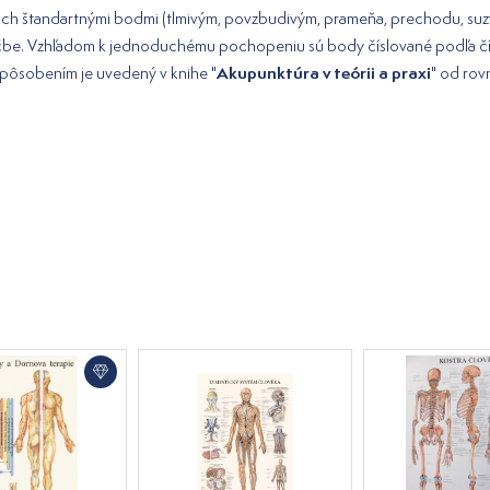
 ich štandartnými bodmi (tlmivým, povzbudivým, prameňa, prechodu, suz
ečbe. Vzhľadom k jednoduchému pochopeniu sú body číslované podľa čín
Akupunktúra v teórii a praxi
h pôsobením je uvedený v knihe "
" od rov