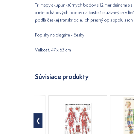
Tri mapy akupunktúrnych bodov s 12 meridiánami a s
a mimodráhových bodov najčastejšie užívaných v li
podľa českej transkripcie. Ich presný opis spolu s ic
Popisky na plagáte - česky.
Veľkosť: 47 x 63 cm
Súvisiace produkty