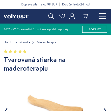
Doprava zdarma od 99 EUR
Doručenie do 24 hod
NOVINKY! Chcete vedieť, čo nového sme pridali do ponuky?
POZRIEŤ
Úvod
Masáž
Maderoterapia
Tvarovaná stierka na
maderoterapiu