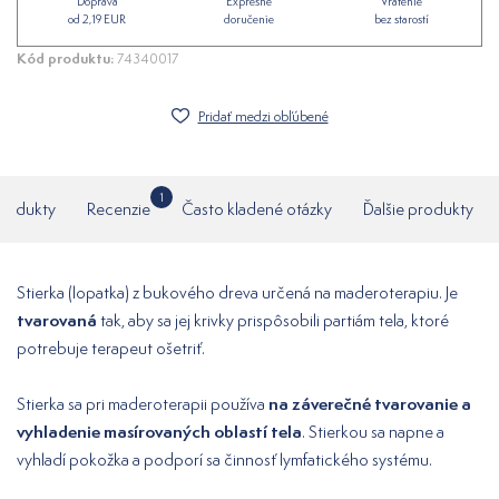
Doprava
Expresné
Vrátenie
od 2,19 EUR
doručenie
bez starostí
Kód produktu:
74340017
Pridať medzi obľúbené
1
produkty
Recenzie
Často kladené otázky
Ďalšie produkty
Stierka (lopatka) z bukového dreva určená na maderoterapiu. Je
tvarovaná
tak, aby sa jej krivky prispôsobili partiám tela, ktoré
potrebuje terapeut ošetriť.
na záverečné tvarovanie a
Stierka sa pri maderoterapii používa
vyhladenie masírovaných oblastí tela
. Stierkou sa napne a
vyhladí pokožka a podporí sa činnosť lymfatického systému.