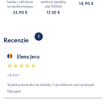
banka s valčekom
rastlinný masážny
14,90 €
na maderoterapiu
olej 1000ml
33,90 €
17,50 €
1
Recenzie
Elena Jecu
2.8.2023
Vyzerá presne ako na obrázku. S produktom som spokojná.
Ďakujem!