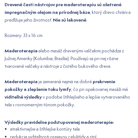
Drevené časti nástrojov pre maderoterapiu sú ošetrené
impregnačným olejom na prírodnej báze
, ktorý drevo chráni a
Nie sú lakované
predlžuje jeho životnosť.
.
Rozmery: 33 x 16 cm
Maderoterapia
alebo masáž drevenými valčekmi pochádza z
Južnej Ameriky (Kolumbia, Brazília). Používajú sa pri nej rôzne
tvarované valčeky a nástroje z čistého bukového dreva.
Maderoterapia
prekrvenie
je zameraná najmä na dobré
pokožky a zlepšenie toku lymfy
, čo pri opakovanej masáži má
viditeľné výsledky
v podobe štíhlejšieho a lepšie vytvarovaného
tela s rovnomerným tónom pokožky.
Výsledky pravidelne podstupovanej maderoterapie:
atraktívnejšie a štíhlejšie kontúry tela
redukcia viditeľnosti prejavov celulitídy a strií