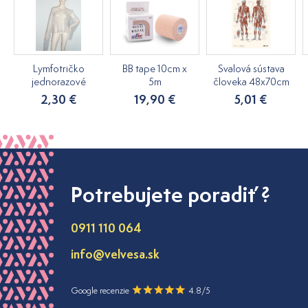
Lymfotričko
BB tape 10cm x
Svalová sústava
jednorazové
5m
človeka 48x70cm
2,30 €
19,90 €
5,01 €
Potrebujete poradiť ?
0911 110 064
info@velvesa.sk
Google recenzie
4.8/5