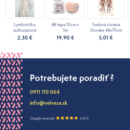
Lymfotričko
BB tape 10cm x
Svalová sústava
jednorazové
5m
človeka 48x70cm
2,30 €
19,90 €
5,01 €
Potrebujete poradiť ?
0911 110 064
info@velvesa.sk
Google recenzie
4.8/5