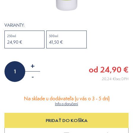
VARIANTY:
250ml
500ml
24,90 €
41,50 €
+
od 24,90 €
-
20,24 €bez DPH
Na sklade u dodávateľa (u vás o 3 - 5 dní)
Info o doručení
PRIDAŤ DO KOŠÍKA