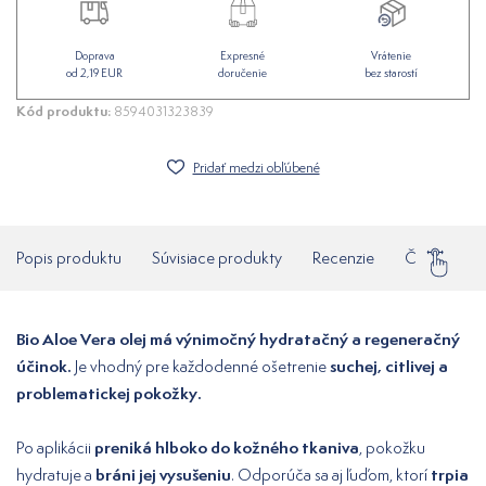
Doprava
Expresné
Vrátenie
od 2,19 EUR
doručenie
bez starostí
Kód produktu:
8594031323839
Pridať medzi obľúbené
Popis produktu
Súvisiace produkty
Recenzie
Často klade
Bio Aloe Vera olej má výnimočný hydratačný a regeneračný
účinok.
suchej, citlivej a
Je vhodný pre každodenné ošetrenie
problematickej pokožky.
preniká hlboko do kožného tkaniva
Po aplikácii
, pokožku
bráni jej vysušeniu
trpia
hydratuje a
. Odporúča sa aj ľuďom, ktorí