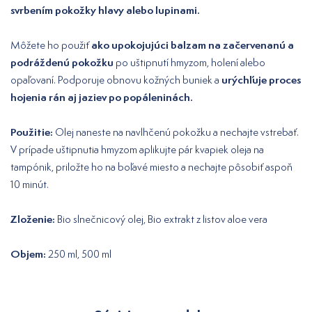
svrbením pokožky hlavy alebo lupinami.
ako upokojujúci balzam na začervenanú a
Môžete ho použiť
podráždenú pokožku
po uštipnutí hmyzom, holení alebo
urýchľuje proces
opaľovaní. Podporuje obnovu kožných buniek a
hojenia rán aj jaziev po popáleninách.
Použitie:
Olej naneste na navlhčenú pokožku a nechajte vstrebať.
V prípade uštipnutia hmyzom aplikujte pár kvapiek oleja na
tampónik, priložte ho na boľavé miesto a nechajte pôsobiť aspoň
10 minút.
Zloženie:
Bio slnečnicový olej, Bio extrakt z listov aloe vera
Objem:
250 ml, 500 ml