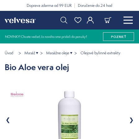
Doprava zdarma od 99 EUR
Doručenie do 24 hod
NOVINKY! Chcete vedieť, čo nového sme pridali do ponuky?
POZRIEŤ
Úvod
Masáž
Masážne oleje
Olejové bylinné extrakty
Bio Aloe vera olej