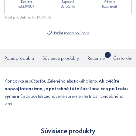
Doprava
Expresné
Vrátenie
od 2,19 EUR
doručenie
bez starostí
Kód produktu:
8011010006
Pridať medzi obľúbené
1
Popis produktu
Súvisiace produkty
Recenzie
Často klade
Ak cvičíte
Koncovka je súčasťou Zeleného elastického lana.
naozaj intenzívne, je potrebné túto časť lana cca po 1 roku
vymeniť,
aby zostali zachované správne vlastnosti cvičebného
lana.
Súvisiace produkty