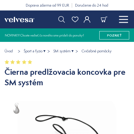
Doprava zdarma od 99 EUR
Doručenie do 24 hod
NOVINKY! Chcete vedieť, čo nového sme pridali do ponuky?
POZRIEŤ
Úvod
Šport a fyzio
SM systém
Cvičebné pomôcky
Čierna predlžovacia koncovka pre
SM systém