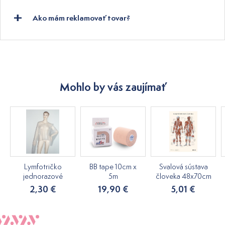
Ako mám reklamovať tovar?
Mohlo by vás zaujímať
Lymfotričko
BB tape 10cm x
Svalová sústava
jednorazové
5m
človeka 48x70cm
2,30 €
19,90 €
5,01 €