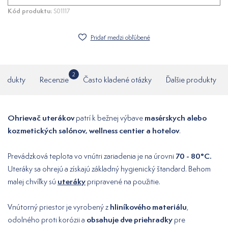
Kód produktu:
S01117
Pridať medzi obľúbené
2
produkty
Recenzie
Často kladené otázky
Ďalšie produkty
Ohrievač uterákov
masérskych alebo
patrí k bežnej výbave
kozmetických salónov, wellness centier a hotelov
.
70 - 80°C.
Prevádzková teplota vo vnútri zariadenia je na úrovni
Uteráky sa ohrejú a získajú základný hygienický štandard. Behom
uteráky
malej chvíľky sú
pripravené na použitie.
hliníkového materiálu
Vnútorný priestor je vyrobený z
,
obsahuje dve priehradky
odolného proti korózii a
pre