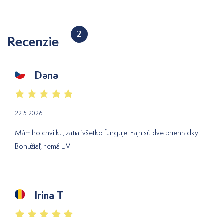
2
Recenzie
Dana
22.5.2026
Mám ho chvíľku, zatiaľ všetko funguje. Fajn sú dve priehradky.
Bohužiaľ, nemá UV.
Irina T