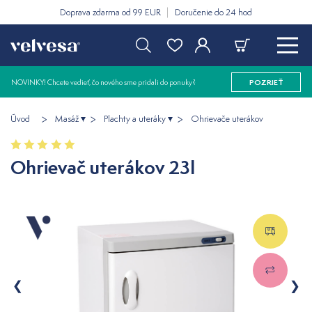
Doprava zdarma od 99 EUR
Doručenie do 24 hod
NOVINKY! Chcete vedieť, čo nového sme pridali do ponuky?
POZRIEŤ
Úvod
Masáž
Plachty a uteráky
Ohrievače uterákov
Ohrievač uterákov 23l