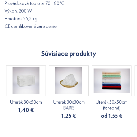
Prevádzková teplota: 70 - 80°C
Výkon: 200 W
Hmotnosť: 5,2 kg
CE certifikované zariadenie
Súvisiace produkty
Uterák 30x50cm
Uterák 30x30cm
Uterák 30x50cm
BARIS
(farebné)
1,40 €
1,25 €
od 1,55 €