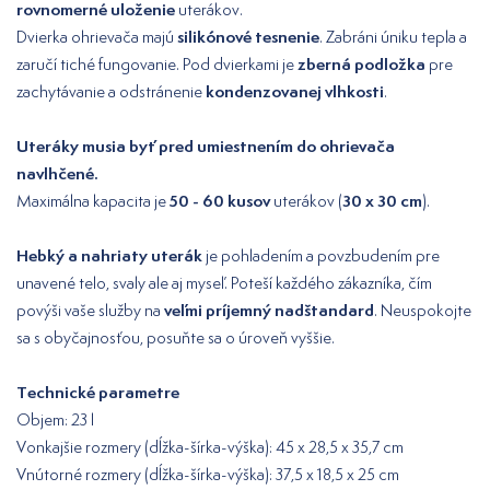
rovnomerné uloženie
uterákov.
silikónové tesnenie
Dvierka ohrievača majú
. Zabráni úniku tepla a
zberná podložka
zaručí tiché fungovanie. Pod dvierkami je
pre
kondenzovanej vlhkosti
zachytávanie a odstránenie
.
Uteráky musia byť pred umiestnením do ohrievača
navlhčené.
50 - 60 kusov
30 x 30 cm
Maximálna kapacita je
uterákov (
).
Hebký a nahriaty uterák
je pohladením a povzbudením pre
unavené telo, svaly ale aj myseľ. Poteší každého zákazníka, čím
veľmi príjemný nadštandard
povýši vaše služby na
. Neuspokojte
sa s obyčajnosťou, posuňte sa o úroveň vyššie.
Technické parametre
Objem: 23 l
Vonkajšie rozmery (dĺžka-šírka-výška): 45 x 28,5 x 35,7 cm
Vnútorné rozmery (dĺžka-šírka-výška): 37,5 x 18,5 x 25 cm