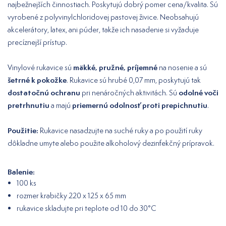
najbežnejších činnostiach. Poskytujú dobrý pomer cena/kvalita. Sú
vyrobené z polyvinylchloridovej pastovej živice. Neobsahujú
akcelerátory, latex, ani púder, takže ich nasadenie si vyžaduje
precíznejší prístup.
mäkké, pružné, príjemné
Vinylové rukavice sú
na nosenie a sú
šetrné k pokožke
. Rukavice sú hrubé 0,07 mm, poskytujú tak
dostatočnú ochranu
odolné voči
pri nenáročných aktivitách. Sú
pretrhnutiu
priemernú odolnosť proti prepichnutiu
a majú
.
Použitie:
Rukavice nasadzujte na suché ruky a po použití ruky
dôkladne umyte alebo použite alkoholový dezinfekčný prípravok.
Balenie:
100 ks
rozmer krabičky 220 x 125 x 65 mm
rukavice skladujte pri teplote od 10 do 30°C