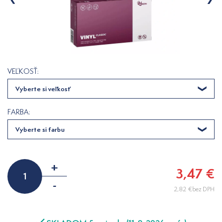
VEĽKOSŤ:
Vyberte si veľkosť
FARBA:
Vyberte si farbu
+
3,47 €
-
2,82 €bez DPH