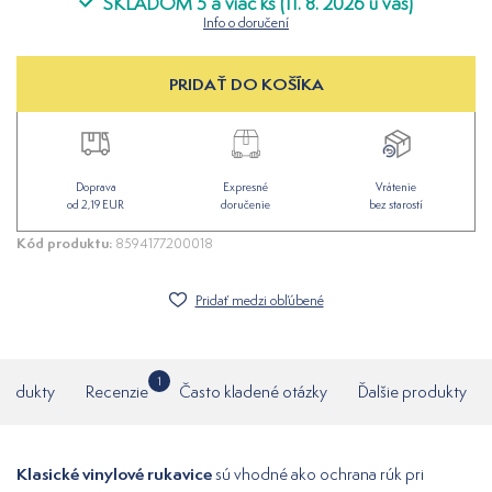
SKLADOM 5 a viac ks (11. 8. 2026 u vás)
Info o doručení
PRIDAŤ DO KOŠÍKA
Doprava
Expresné
Vrátenie
od 2,19 EUR
doručenie
bez starostí
Kód produktu:
8594177200018
Pridať medzi obľúbené
1
produkty
Recenzie
Často kladené otázky
Ďalšie produkty
Klasické vinylové rukavice
sú vhodné ako ochrana rúk pri