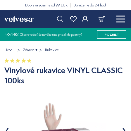
Doprava zdarma od 99 EUR
Doručenie do 24 hod
NOVINKY! Chcete vedieť, čo nového sme pridali do ponuky?
POZRIEŤ
Úvod
Zdravie
Rukavice
Vinylové rukavice VINYL CLASSIC
100ks