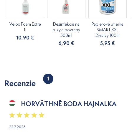
Velox Foam Extra
Dezinfekcia na
Papierová utierka
1l
ruky a povrchy
SMART XXL
500ml
2vrstvy 100m
10,90 €
6,90 €
5,95 €
1
Recenzie
HORVÁTHNÉ BODA HAJNALKA
22.7.2026