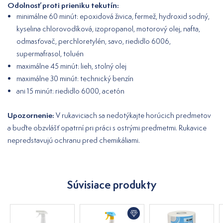
Odolnosť proti prieniku tekutín:
minimálne 60 minút: epoxidová živica, fermež, hydroxid sodný,
kyselina chlorovodíková, izopropanol, motorový olej, nafta,
odmasťovač, perchloretylén, savo, riedidlo 6006,
supermafrasol, toluén
maximálne 45 minút: lieh, stolný olej
maximálne 30 minút: technický benzín
ani 15 minút: riedidlo 6000, acetón
Upozornenie:
V rukaviciach sa nedotýkajte horúcich predmetov
a buďte obzvlášť opatrní pri práci s ostrými predmetmi. Rukavice
nepredstavujú ochranu pred chemikáliami.
Súvisiace produkty