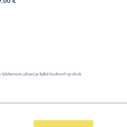
9,00 €
 týždennom užívaní je ťažké hodnotiť výrobok.