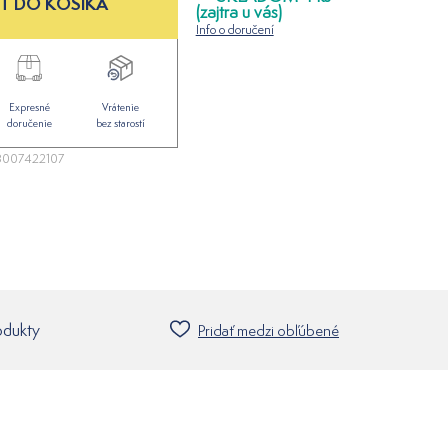
Ť DO KOŠÍKA
(zajtra u vás)
Info o doručení
Expresné
Vrátenie
doručenie
bez starostí
007422107
odukty
Pridať medzi obľúbené