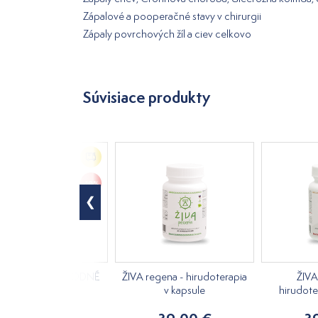
Zápalové a pooperačné stavy v chirurgii
Zápaly povrchových žíl a ciev celkovo
Súvisiace produkty
-10%
 regena 5ks VÝHODNÉ
ŽIVA regena - hirudoterapia
ŽIVA
BALENIE
v kapsule
hirudote