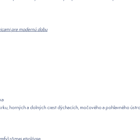
javicami pre modernú dobu
ka
 a krku, horných a dolných ciest dýchacích, močového a pohlavného ústroj
y) rôznej etiológie