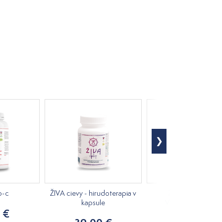
o-c
ŽIVA cievy - hirudoterapia v
ŽIVA bakterial 5k
kapsule
VÝHODNÉ BALENI
 €