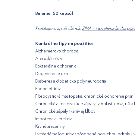
Balenie: 60 kapsúl
Prečítajte si aj náš článok:
ŽIVA – inovatívna liečba pi
Konkrétne tipy na použitie:
Alzheimerova choroba
Ateroskleróza
Bakteriálne ochorenia
Degenerácie oka
Diabetes a diabetická polyneuropatia
Endometrióza
Fibrocystická mastopatia, chronické ochorenie prsní
Chronické a recidivujúce zápaly (v oblasti nosa, uší
Chronické zápaly tkanív aj kĺbov
Impotencia, erekcia
Krvné zrazeniny
Lymfedémy (opuchy spôsobené poruchou odtoku lymf