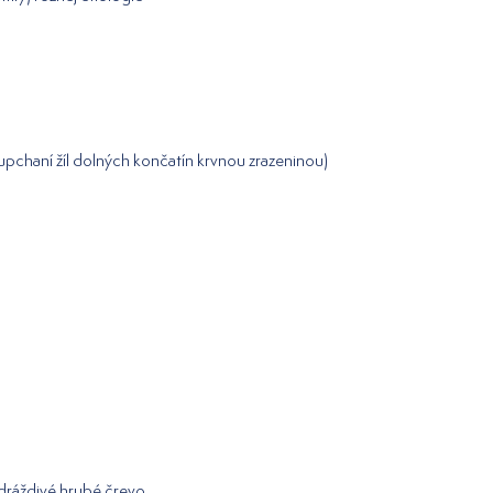
pchaní žíl dolných končatín krvnou zrazeninou)
 dráždivé hrubé črevo