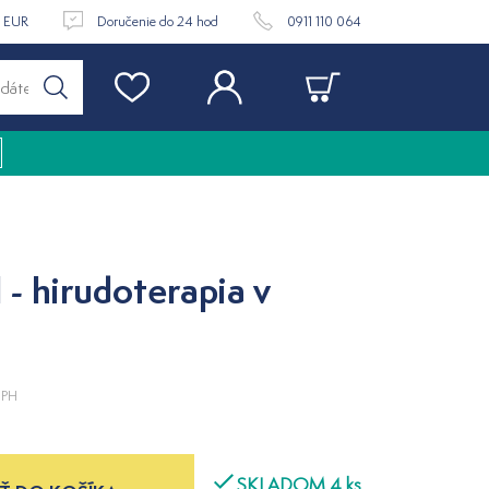
9 EUR
Doručenie do 24 hod
0911 110 064
 - hirudoterapia v
DPH
SKLADOM 4 ks