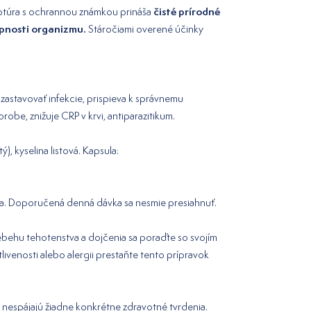
čisté prírodné
ceptúra s ochrannou známkou prináša
pnosti organizmu.
Stáročiami overené účinky
zastavovať infekcie, prispieva k správnemu
robe, znižuje CRP v krvi, antiparazitikum.
), kyselina listová. Kapsula:
dla. Doporučená denná dávka sa nesmie presiahnuť.
riebehu tehotenstva a dojčenia sa poraďte so svojím
tlivenosti alebo alergii prestaňte tento prípravok
 nespájajú žiadne konkrétne zdravotné tvrdenia.