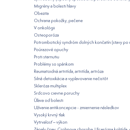
Migrény a bolesti hlavy
Obezita
Ochrana pokožky, pečene
V onkológii
Osteoporóza
Potrombotický syndróm dolných končatín (stavy po u
Poúrazové opuchy
Proti starnutiu
Problémy so spánkom
Reumatoidná artritída, artritída, artróza
Silná detoxikácia a vyplavovanie nečistôt
Skleróza multiplex
Srdcovo cievne poruchy
Úľava od bolesti
Užívanie antikoncepcie - zmiernenie následkov
Vysoký krvný tlak
Vytrvalosť – výkon
Zápaly čriev, Crohnova choroba, Ulcerózna kolitída,