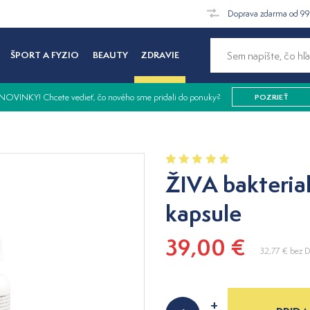
Doprava zdarma od 9
ŠPORT A FYZIO
BEAUTY
ZDRAVIE
NOVINKY! Chcete vedieť, čo nového sme pridali do ponuky?
POZRIEŤ
ŽIVA bakterial
kapsule
39,00 €
32,77 €
bez 
+