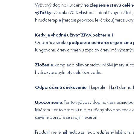
na zlepšenie stavu celé
Výživový doplnok určený
výťažky
(viac ako 70% vlastností bioaktívnych látok,
hirudoterapie (terapia pijavicou lekárskou) teraz ukr
Kedy je vhodné užívať ŽIVA bakterial?
podpora a ochrana organizmu pr
Odporúča sa ako
fungovaniu čriev a tlmeniu zápalov čriev, má výrazný 
Zloženie
: komplex bioflavonoidov, MSM (metylsulfonyl
hydroxypropylmetylcelulóza, voda.
Odporúčané dávkovanie:
1 kapsula - 1 krát denne
Upozornenie
: Tento výživový doplnok sa nesmie pou
lekárom. Tento produkt nie je určený ako prevencia ale
užívať a poraďte sa svojim lekárom.
Produkt nie je náhradou za liek predpísaný lekárom.