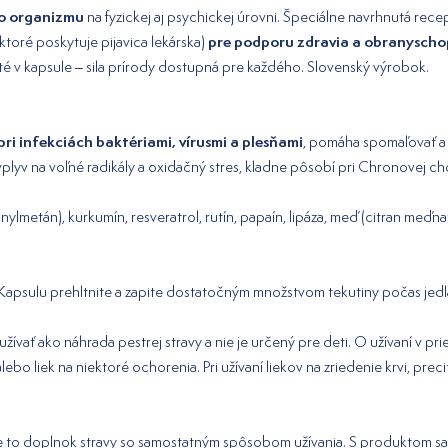
ho organizmu
na fyzickej aj psychickej úrovni. Špeciálne navrhnutá re
pre podporu zdravia a obranyscho
 ktoré poskytuje pijavica lekárska)
yté v kapsule – sila prírody dostupná pre každého. Slovenský výrobok.
i infekciách baktériami, vírusmi a plesňami
, pomáha spomaľovať a 
vplyv na voľné radikály a oxidačný stres, kladne pôsobí pri Chronovej cho
metán), kurkumín, resveratrol, rutín, papaín, lipáza, meď (citran meďnatý
. Kapsulu prehltnite a zapite dostatočným množstvom tekutiny počas je
žívať ako náhrada pestrej stravy a nie je určený pre deti. O užívaní v p
bo liek na niektoré ochorenia. Pri užívaní liekov na zriedenie krvi, preci
 Je to doplnok stravy so samostatným spôsobom užívania. S produktom sa